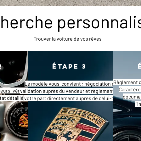
herche personnali
Trouver la voiture de vos rêves
2
Étape 3
Règlement d
Le modèle vous convient : négociation et
Caractère
eurs, vérification
validation auprès du vendeur et règlement de
documen
tat détaillé
votre part directement auprès de celui-ci.
l'