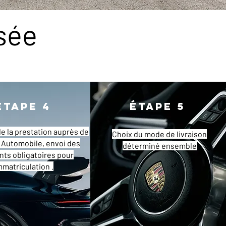
sée
Étape 4
Étape 5
e la prestation auprès de
Choix du mode de livraison
 Automobile, envoi des
déterminé ensemble
ts obligatoires pour
immatriculation .