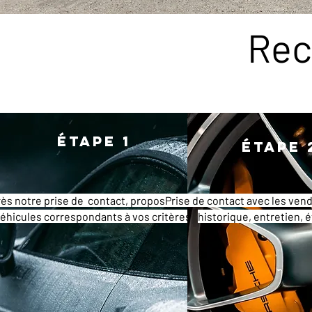
Rec
Étape 1
Étape 
ès notre prise de contact, proposition de
Prise de contact avec les vend
éhicules correspondants à vos critères
historique, entretien, é